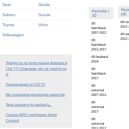
Seat
Skoda
Hyu
Hyundai I
i40
Subaru
Suzuki
30
i40 s
i30
Toyota
Volvo
2012-
hatchback
2007-2012
i40 w
Volkswagen
2012-
i30
hatchback
2012-2017
i30 fastback
2018-
Требуется ли регистрация фаркопа в
ГАИ ??? Отвечаем, нет не требуется
i30
hatchback
!!!
2017-
Подключение по ГОСТУ
i30
universal
Мы сохраняем дилерскую гарантию
2007-2012
i30
Типы шаров и что выбрать...
universal
2017-
Список АВТО требующих Smart
i30
Connect
universal
2012-2017