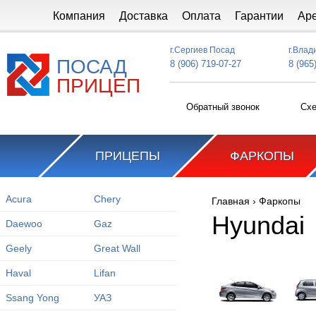
Перейти к основному содержанию
Компания
Доставка
Оплата
Гарантии
Ар
г.Сергиев Посад
г.Влад
ПОСАД
8 (906) 719-07-27
8 (965
ПРИЦЕП
Обратный звонок
Схе
ПРИЦЕПЫ
ФАРКОПЫ
Acura
Chery
Главная
›
Фаркопы
Вы здесь
Hyundai
Daewoo
Gaz
Geely
Great Wall
Haval
Lifan
Ssang Yong
УАЗ