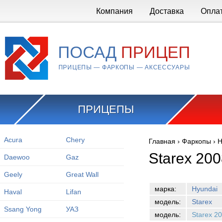
Перейти к основному содержанию
Компания
Доставка
Опла
ПОСАД
ПРИЦЕП
ПРИЦЕПЫ — ФАРКОПЫ — АКСЕССУАРЫ
ПРИЦЕПЫ
Acura
Chery
Главная
›
Фаркопы
›
H
Вы здесь
Starex 20
Daewoo
Gaz
Geely
Great Wall
марка:
Hyundai
Haval
Lifan
модель:
Starex
Ssang Yong
УАЗ
модель:
Starex 2