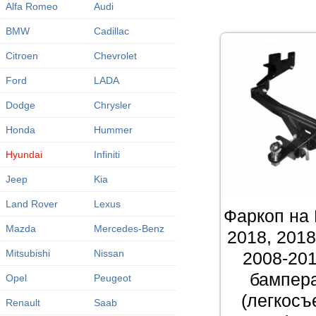
Alfa Romeo
Audi
BMW
Cadillac
Citroen
Chevrolet
Ford
LADA
Dodge
Chrysler
Honda
Hummer
Hyundai
Infiniti
Jeep
Kia
Land Rover
Lexus
Фаркоп на 
Mazda
Mercedes-Benz
2018, 2018
Mitsubishi
Nissan
2008-201
бампера
Opel
Peugeot
(легкос
Renault
Saab