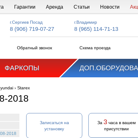
та
Гарантии
Аренда
Статьи
Новости
Ак
г.Сергиев Посад
г.Владимир
8 (906) 719-07-27
8 (965) 114-71-13
Обратный звонок
Схема проезда
ФАРКОПЫ
ДОП.ОБОРУДОВ
yundai
›
Starex
08-2018
3
Записаться на
За
часа в вашем
установку
присутствии
008-2018