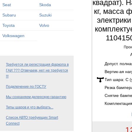
квадрат). Н
Seat
Skoda
кг, масса ф
Subaru
Suzuki
электрики
Toyota
Volvo
комплектуе
Volkswagen
110415
Прои
Допуст. полн
Требуется ли регистрация фаркопа в
ГАИ ??? Отвечаем, нет не требуется
Вертик-ая наг
!!!
Тип шара:
C 
Подключение по ГОСТУ
Резка бампер
Снятие бамп
Мы сохраняем дилерскую гарантию
Комплектация
Типы шаров и что выбрать...
Список АВТО требующих Smart
Connect
1