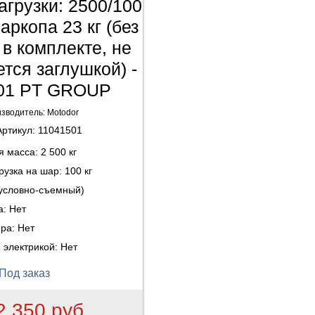
агрузки: 2500/100
аркопа 23 кг (без
 в комплекте, не
тся заглушкой) -
01 PT GROUP
зводитель:
Motodor
Артикул:
11041501
ая масса:
2 500 кг
рузка на шар:
100 кг
(условно-съемный)
а:
Нет
ера:
Нет
 электрикой:
Нет
Под заказ
2 350 руб