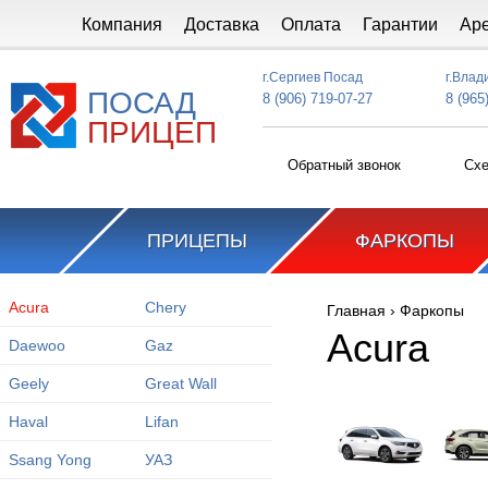
Перейти к основному содержанию
Компания
Доставка
Оплата
Гарантии
Ар
г.Сергиев Посад
г.Влад
ПОСАД
8 (906) 719-07-27
8 (965
ПРИЦЕП
Обратный звонок
Схе
ПРИЦЕПЫ
ФАРКОПЫ
Acura
Chery
Главная
›
Фаркопы
Вы здесь
Acura
Daewoo
Gaz
Geely
Great Wall
Haval
Lifan
Ssang Yong
УАЗ