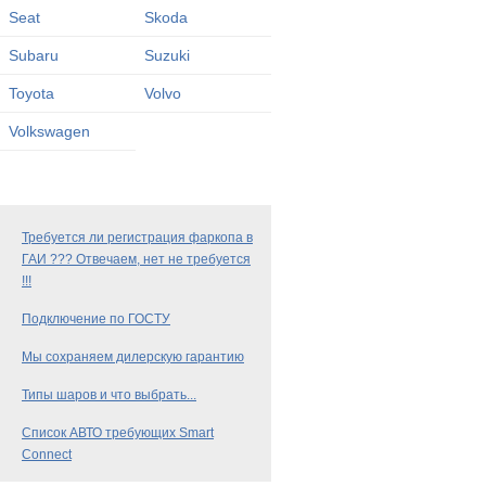
Seat
Skoda
Subaru
Suzuki
Toyota
Volvo
Volkswagen
Требуется ли регистрация фаркопа в
ГАИ ??? Отвечаем, нет не требуется
!!!
Подключение по ГОСТУ
Мы сохраняем дилерскую гарантию
Типы шаров и что выбрать...
Список АВТО требующих Smart
Connect