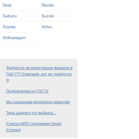
Seat
Skoda
Subaru
Suzuki
Toyota
Volvo
Volkswagen
Требуется ли регистрация фаркопа в
ГАИ ??? Отвечаем, нет не требуется
!!!
Подключение по ГОСТУ
Мы сохраняем дилерскую гарантию
Типы шаров и что выбрать...
Список АВТО требующих Smart
Connect