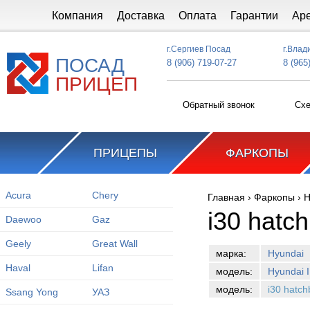
Перейти к основному содержанию
Компания
Доставка
Оплата
Гарантии
Ар
г.Сергиев Посад
г.Влад
ПОСАД
8 (906) 719-07-27
8 (965
ПРИЦЕП
Обратный звонок
Схе
ПРИЦЕПЫ
ФАРКОПЫ
Acura
Chery
Главная
›
Фаркопы
›
H
Вы здесь
i30 hatc
Daewoo
Gaz
Geely
Great Wall
марка:
Hyundai
Haval
Lifan
модель:
Hyundai I
модель:
i30 hatc
Ssang Yong
УАЗ