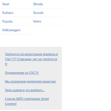
Seat
Skoda
Subaru
Suzuki
Toyota
Volvo
Volkswagen
Требуется ли регистрация фаркопа в
ГАИ ??? Отвечаем, нет не требуется
!!!
Подключение по ГОСТУ
Мы сохраняем дилерскую гарантию
Типы шаров и что выбрать...
Список АВТО требующих Smart
Connect