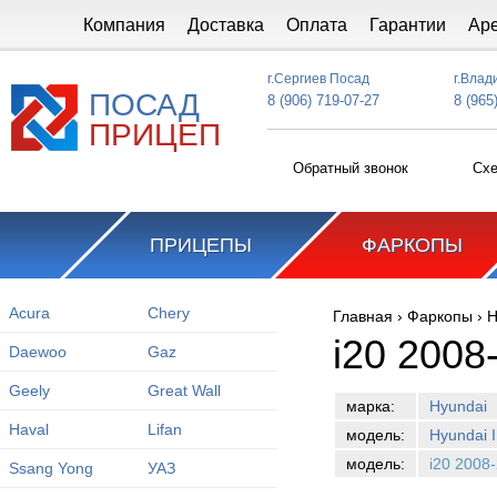
Перейти к основному содержанию
Компания
Доставка
Оплата
Гарантии
Ар
г.Сергиев Посад
г.Влад
ПОСАД
8 (906) 719-07-27
8 (965
ПРИЦЕП
Обратный звонок
Схе
ПРИЦЕПЫ
ФАРКОПЫ
Acura
Chery
Главная
›
Фаркопы
›
H
Вы здесь
i20 2008
Daewoo
Gaz
Geely
Great Wall
марка:
Hyundai
Haval
Lifan
модель:
Hyundai I
модель:
i20 2008
Ssang Yong
УАЗ