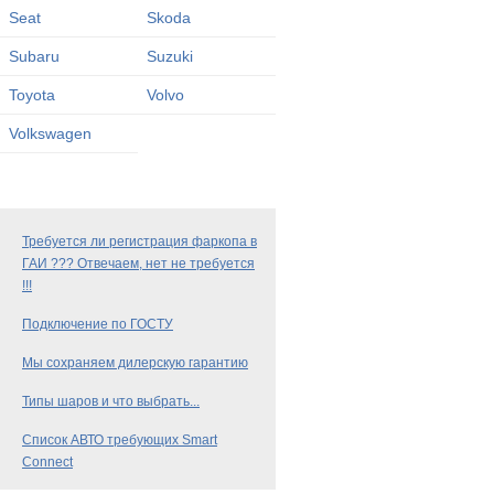
Seat
Skoda
Subaru
Suzuki
Toyota
Volvo
Volkswagen
Требуется ли регистрация фаркопа в
ГАИ ??? Отвечаем, нет не требуется
!!!
Подключение по ГОСТУ
Мы сохраняем дилерскую гарантию
Типы шаров и что выбрать...
Список АВТО требующих Smart
Connect