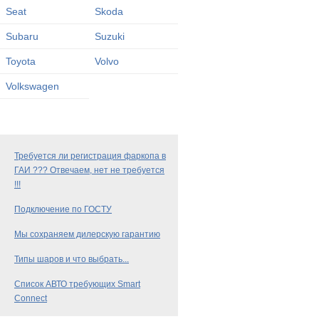
Seat
Skoda
Subaru
Suzuki
Toyota
Volvo
Volkswagen
Требуется ли регистрация фаркопа в
ГАИ ??? Отвечаем, нет не требуется
!!!
Подключение по ГОСТУ
Мы сохраняем дилерскую гарантию
Типы шаров и что выбрать...
Список АВТО требующих Smart
Connect