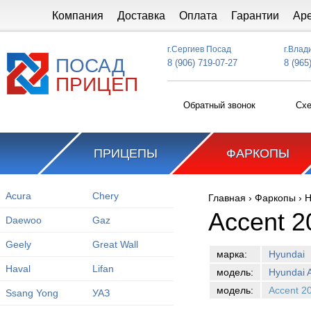
Перейти к основному содержанию
Компания
Доставка
Оплата
Гарантии
Ар
г.Сергиев Посад
г.Влад
ПОСАД
8 (906) 719-07-27
8 (965
ПРИЦЕП
Обратный звонок
Схе
ПРИЦЕПЫ
ФАРКОПЫ
Acura
Chery
Главная
›
Фаркопы
›
H
Вы здесь
Accent 2
Daewoo
Gaz
Geely
Great Wall
марка:
Hyundai
Haval
Lifan
модель:
Hyundai 
модель:
Accent 2
Ssang Yong
УАЗ