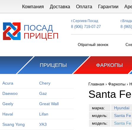
Перейти к основному содержанию
Компания
Доставка
Оплата
Гарантии
Ар
г.Сергиев Посад
г.Влад
ПОСАД
8 (906) 719-07-27
8 (965
ПРИЦЕП
Обратный звонок
Схе
ПРИЦЕПЫ
ФАРКОПЫ
Acura
Chery
Главная
›
Фаркопы
›
H
Вы здесь
Santa Fe
Daewoo
Gaz
Geely
Great Wall
марка:
Hyundai
Haval
Lifan
модель:
Santa Fe
модель:
Santa Fe
Ssang Yong
УАЗ