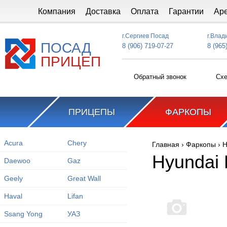
Перейти к основному содержанию
Компания
Доставка
Оплата
Гарантии
Ар
г.Сергиев Посад
г.Влад
ПОСАД
8 (906) 719-07-27
8 (965
ПРИЦЕП
Обратный звонок
Схе
ПРИЦЕПЫ
ФАРКОПЫ
Acura
Chery
Главная
›
Фаркопы
›
H
Вы здесь
Hyundai 
Daewoo
Gaz
Geely
Great Wall
Haval
Lifan
Ssang Yong
УАЗ