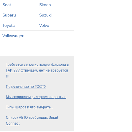
Seat
Skoda
Subaru
Suzuki
Toyota
Volvo
Volkswagen
Требуется ли регистрация фаркопа в
ГАИ ??? Отвечаем, нет не требуется
!!!
Подключение по ГОСТУ
Мы сохраняем дилерскую гарантию
Типы шаров и что выбрать...
Список АВТО требующих Smart
Connect