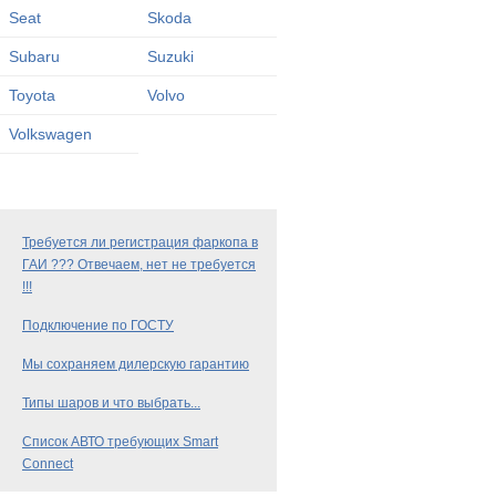
Seat
Skoda
Subaru
Suzuki
Toyota
Volvo
Volkswagen
Требуется ли регистрация фаркопа в
ГАИ ??? Отвечаем, нет не требуется
!!!
Подключение по ГОСТУ
Мы сохраняем дилерскую гарантию
Типы шаров и что выбрать...
Список АВТО требующих Smart
Connect