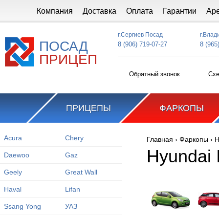
Перейти к основному содержанию
Компания
Доставка
Оплата
Гарантии
Ар
г.Сергиев Посад
г.Влад
ПОСАД
8 (906) 719-07-27
8 (965
ПРИЦЕП
Обратный звонок
Схе
ПРИЦЕПЫ
ФАРКОПЫ
Acura
Chery
Главная
›
Фаркопы
›
H
Вы здесь
Hyundai 
Daewoo
Gaz
Geely
Great Wall
Haval
Lifan
Ssang Yong
УАЗ