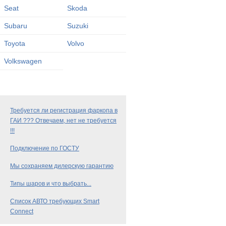
Seat
Skoda
Subaru
Suzuki
Toyota
Volvo
Volkswagen
Требуется ли регистрация фаркопа в
ГАИ ??? Отвечаем, нет не требуется
!!!
Подключение по ГОСТУ
Мы сохраняем дилерскую гарантию
Типы шаров и что выбрать...
Список АВТО требующих Smart
Connect