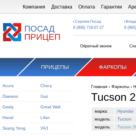
Перейти к основному содержанию
Компания
Доставка
Оплата
Гарантии
Ар
г.Сергиев Посад
г.Влад
ПОСАД
8 (906) 719-07-27
8 (965
ПРИЦЕП
Обратный звонок
Схе
ПРИЦЕПЫ
ФАРКОПЫ
Acura
Chery
Главная
›
Фаркопы
›
H
Вы здесь
Tucson 2
Daewoo
Gaz
Geely
Great Wall
марка:
Hyundai
Haval
Lifan
модель:
Tucson
модель:
Tucson 2
Ssang Yong
УАЗ