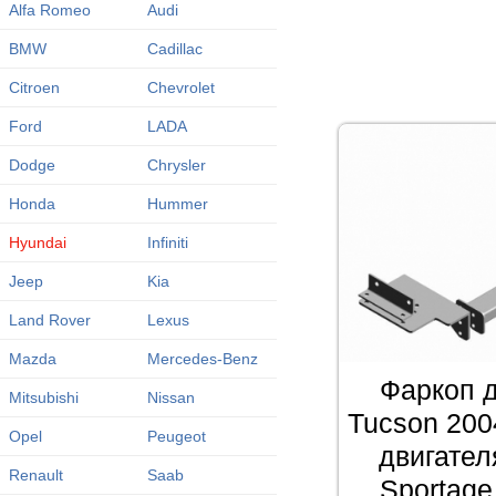
Alfa Romeo
Audi
BMW
Cadillac
Citroen
Chevrolet
Ford
LADA
Dodge
Chrysler
Honda
Hummer
Hyundai
Infiniti
Jeep
Kia
Land Rover
Lexus
Mazda
Mercedes-Benz
Фаркоп д
Mitsubishi
Nissan
Tucson 200
Opel
Peugeot
двигателя
Renault
Saab
Sportage