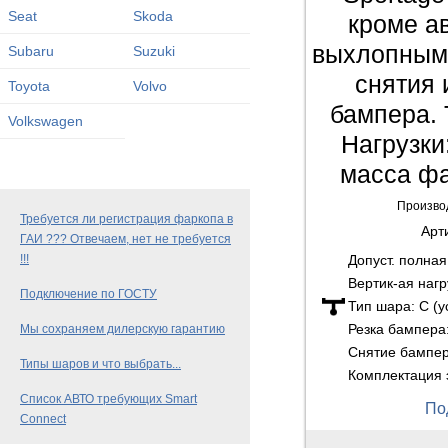
Seat
Skoda
кроме а
выхлопными
Subaru
Suzuki
снятия 
Toyota
Volvo
бампера. 
Volkswagen
Нагрузки:
масса фа
Произво
Требуется ли регистрация фаркопа в
Арт
ГАИ ??? Отвечаем, нет не требуется
Допуст. полна
!!!
Вертик-ая нагр
Подключение по ГОСТУ
Тип шара:
C (
Резка бампера
Мы сохраняем дилерскую гарантию
Снятие бампе
Типы шаров и что выбрать...
Комплектация 
Список АВТО требующих Smart
По
Connect