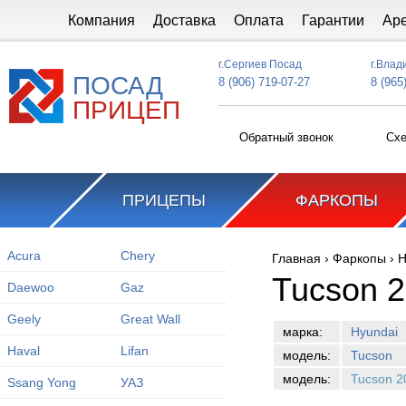
Перейти к основному содержанию
Компания
Доставка
Оплата
Гарантии
Ар
г.Сергиев Посад
г.Влад
ПОСАД
8 (906) 719-07-27
8 (965
ПРИЦЕП
Обратный звонок
Схе
ПРИЦЕПЫ
ФАРКОПЫ
Acura
Chery
Главная
›
Фаркопы
›
H
Вы здесь
Tucson 
Daewoo
Gaz
Geely
Great Wall
марка:
Hyundai
Haval
Lifan
модель:
Tucson
модель:
Tucson 2
Ssang Yong
УАЗ