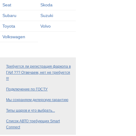
Seat
Skoda
Subaru
Suzuki
Toyota
Volvo
Volkswagen
Требуется ли регистрация фаркопа в
ГАИ ??? Отвечаем, нет не требуется
!!!
Подключение по ГОСТУ
Мы сохраняем дилерскую гарантию
Типы шаров и что выбрать...
Список АВТО требующих Smart
Connect