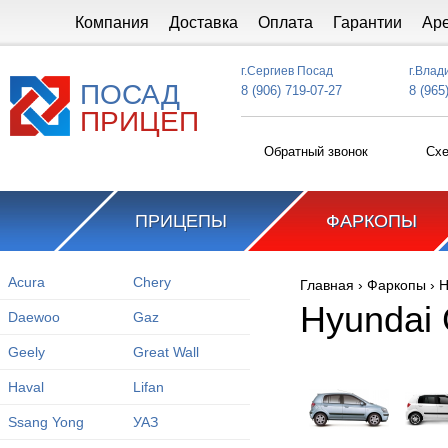
Перейти к основному содержанию
Компания
Доставка
Оплата
Гарантии
Ар
г.Сергиев Посад
г.Влад
ПОСАД
8 (906) 719-07-27
8 (965
ПРИЦЕП
Обратный звонок
Схе
ПРИЦЕПЫ
ФАРКОПЫ
Acura
Chery
Главная
›
Фаркопы
›
H
Вы здесь
Hyundai 
Daewoo
Gaz
Geely
Great Wall
Haval
Lifan
Ssang Yong
УАЗ