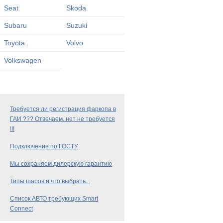
Seat
Skoda
Subaru
Suzuki
Toyota
Volvo
Volkswagen
Требуется ли регистрация фаркопа в
ГАИ ??? Отвечаем, нет не требуется
!!!
Подключение по ГОСТУ
Мы сохраняем дилерскую гарантию
Типы шаров и что выбрать...
Список АВТО требующих Smart
Connect