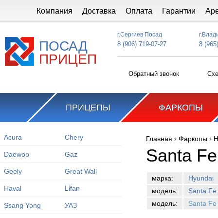
Перейти к основному содержанию
Компания
Доставка
Оплата
Гарантии
Ар
г.Сергиев Посад
г.Влад
ПОСАД
8 (906) 719-07-27
8 (965
ПРИЦЕП
Обратный звонок
Схе
ПРИЦЕПЫ
ФАРКОПЫ
Acura
Chery
Главная
›
Фаркопы
›
H
Вы здесь
Santa Fe
Daewoo
Gaz
Geely
Great Wall
марка:
Hyundai
Haval
Lifan
модель:
Santa Fe
модель:
Santa Fe
Ssang Yong
УАЗ