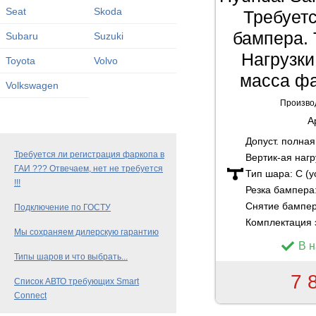
Seat
Skoda
Требует
бампера. 
Subaru
Suzuki
Нагрузки:
Toyota
Volvo
масса фа
Volkswagen
Произво
А
Допуст. полна
Требуется ли регистрация фаркопа в
Вертик-ая нагр
ГАИ ??? Отвечаем, нет не требуется
Тип шара:
C (
!!!
Резка бампера
Снятие бампе
Подключение по ГОСТУ
Комплектация 
Мы сохраняем дилерскую гарантию
В 
Типы шаров и что выбрать...
7 
Список АВТО требующих Smart
Connect