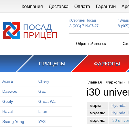
Перейти к основному содержанию
Компания
Доставка
Оплата
Гарантии
Ар
г.Сергиев Посад
г.Влад
ПОСАД
8 (906) 719-07-27
8 (965
ПРИЦЕП
Обратный звонок
Схе
ПРИЦЕПЫ
ФАРКОПЫ
Acura
Chery
Главная
›
Фаркопы
›
H
Вы здесь
i30 univ
Daewoo
Gaz
Geely
Great Wall
марка:
Hyundai
Haval
Lifan
модель:
Hyundai I
модель:
i30 unive
Ssang Yong
УАЗ