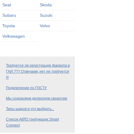
Seat
Skoda
Subaru
Suzuki
Toyota
Volvo
Volkswagen
Требуется ли регистрация фаркопа в
ГАИ ??? Отвечаем, нет не требуется
!!!
Подключение по ГОСТУ
Мы сохраняем дилерскую гарантию
Типы шаров и что выбрать...
Список АВТО требующих Smart
Connect