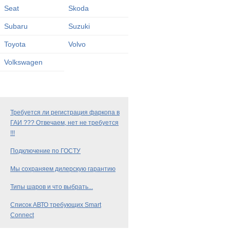
Seat
Skoda
Subaru
Suzuki
Toyota
Volvo
Volkswagen
Требуется ли регистрация фаркопа в
ГАИ ??? Отвечаем, нет не требуется
!!!
Подключение по ГОСТУ
Мы сохраняем дилерскую гарантию
Типы шаров и что выбрать...
Список АВТО требующих Smart
Connect