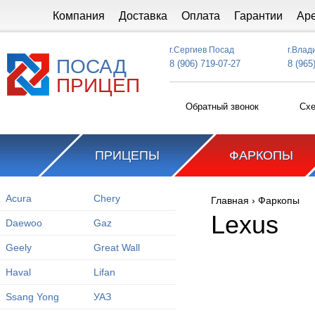
Перейти к основному содержанию
Компания
Доставка
Оплата
Гарантии
Ар
г.Сергиев Посад
г.Влад
ПОСАД
8 (906) 719-07-27
8 (965
ПРИЦЕП
Обратный звонок
Схе
ПРИЦЕПЫ
ФАРКОПЫ
Acura
Chery
Главная
›
Фаркопы
Вы здесь
Lexus
Daewoo
Gaz
Geely
Great Wall
Haval
Lifan
Ssang Yong
УАЗ