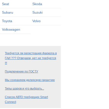
Seat
Skoda
Subaru
Suzuki
Toyota
Volvo
Volkswagen
Требуется ли регистрация фаркопа в
ГАИ ??? Отвечаем, нет не требуется
!!!
Подключение по ГОСТУ
Мы сохраняем дилерскую гарантию
Типы шаров и что выбрать...
Список АВТО требующих Smart
Connect