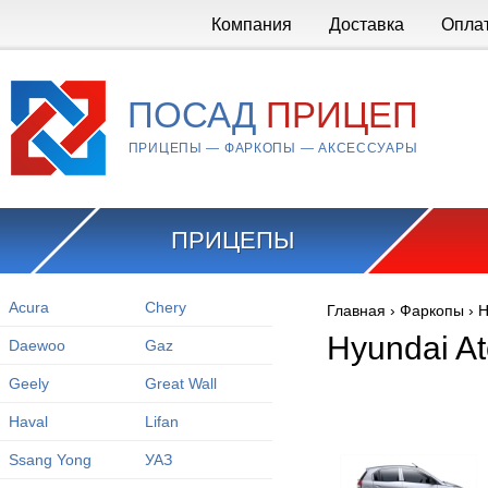
Перейти к основному содержанию
Компания
Доставка
Опла
ПОСАД
ПРИЦЕП
ПРИЦЕПЫ — ФАРКОПЫ — АКСЕССУАРЫ
ПРИЦЕПЫ
Acura
Chery
Главная
›
Фаркопы
›
H
Вы здесь
Hyundai A
Daewoo
Gaz
Geely
Great Wall
Haval
Lifan
Ssang Yong
УАЗ