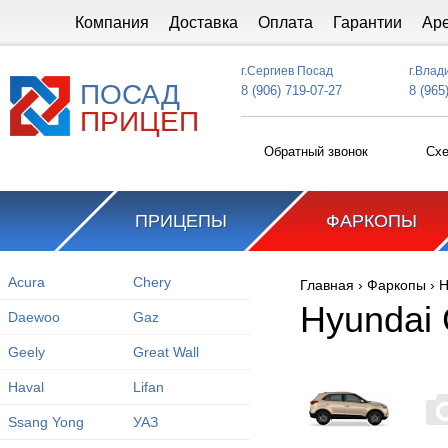
Перейти к основному содержанию
Компания
Доставка
Оплата
Гарантии
Ар
г.Сергиев Посад
г.Влад
ПОСАД
8 (906) 719-07-27
8 (965
ПРИЦЕП
Обратный звонок
Схе
ПРИЦЕПЫ
ФАРКОПЫ
Acura
Chery
Главная
›
Фаркопы
›
H
Вы здесь
Hyundai 
Daewoo
Gaz
Geely
Great Wall
Haval
Lifan
Ssang Yong
УАЗ