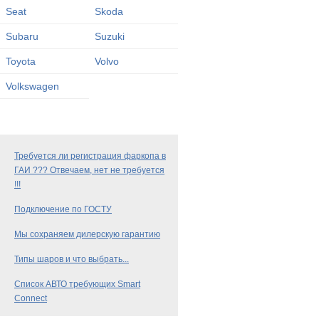
Seat
Skoda
Subaru
Suzuki
Toyota
Volvo
Volkswagen
Требуется ли регистрация фаркопа в
ГАИ ??? Отвечаем, нет не требуется
!!!
Подключение по ГОСТУ
Мы сохраняем дилерскую гарантию
Типы шаров и что выбрать...
Список АВТО требующих Smart
Connect