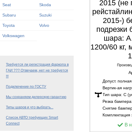
2015 (не
Seat
Skoda
рейстайлин
Subaru
Suzuki
2015-) б
Toyota
Volvo
подрезки 
Volkswagen
шара: A
1200/60 кг,
1
Требуется ли регистрация фаркопа в
Произво
ГАИ ??? Отвечаем, нет не требуется
А
!!!
Допуст. полна
Подключение по ГОСТУ
Вертик-ая нагр
Тип шара:
C (
Мы сохраняем дилерскую гарантию
Резка бампера
Типы шаров и что выбрать...
Снятие бампе
Комплектация 
Список АВТО требующих Smart
Connect
В 