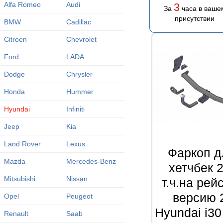
Alfa Romeo
Audi
3
За
часа в ваше
присутствии
BMW
Cadillac
Citroen
Chevrolet
Ford
LADA
Dodge
Chrysler
Honda
Hummer
Hyundai
Infiniti
Jeep
Kia
Land Rover
Lexus
Фаркоп д
Mazda
Mercedes-Benz
хетчбек 
Mitsubishi
Nissan
т.ч.на ре
версию 
Opel
Peugeot
Hyundai i30
Renault
Saab