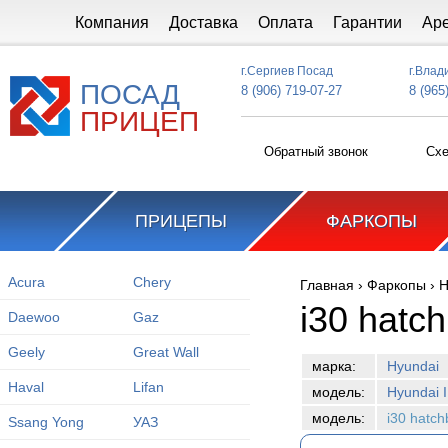
Перейти к основному содержанию
Компания
Доставка
Оплата
Гарантии
Ар
г.Сергиев Посад
г.Влад
ПОСАД
8 (906) 719-07-27
8 (965
ПРИЦЕП
Обратный звонок
Схе
ПРИЦЕПЫ
ФАРКОПЫ
Acura
Chery
Главная
›
Фаркопы
›
H
Вы здесь
i30 hatc
Daewoo
Gaz
Geely
Great Wall
марка:
Hyundai
Haval
Lifan
модель:
Hyundai I
модель:
i30 hatc
Ssang Yong
УАЗ