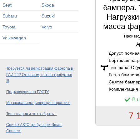
Seat
Skoda
бампера. 
Нагрузки:
Subaru
Suzuki
масса фар
Toyota
Volvo
Произво
Volkswagen
А
Допуст. полна
Вертик-ая нагр
Тип шара:
C (
Требуется ли регистрация фаркопа в
Резка бампера
ГАИ ??? Отвечаем, нет не требуется
!!!
Снятие бампе
Комплектация 
Подключение по ГОСТУ
В 
Мы сохраняем дилерскую гарантию
7 
Типы шаров и что выбрать...
Список АВТО требующих Smart
Connect