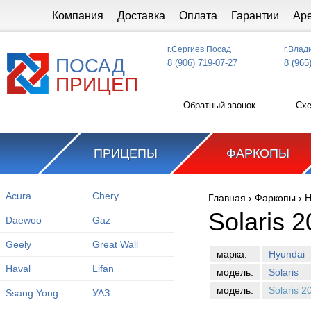
Перейти к основному содержанию
Компания
Доставка
Оплата
Гарантии
Ар
г.Сергиев Посад
г.Влад
ПОСАД
8 (906) 719-07-27
8 (965
ПРИЦЕП
Обратный звонок
Схе
ПРИЦЕПЫ
ФАРКОПЫ
Acura
Chery
Главная
›
Фаркопы
›
H
Вы здесь
Solaris 
Daewoo
Gaz
Geely
Great Wall
марка:
Hyundai
Haval
Lifan
модель:
Solaris
модель:
Solaris 2
Ssang Yong
УАЗ