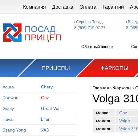
Перейти к основному содержанию
Компания
Доставка
Оплата
Гарантии
Ар
г.Сергиев Посад
г.Влад
ПОСАД
8 (906) 719-07-27
8 (965
ПРИЦЕП
Обратный звонок
Схе
ПРИЦЕПЫ
ФАРКОПЫ
Acura
Chery
Главная
›
Фаркопы
›
G
Вы здесь
Volga 31
Daewoo
Gaz
Geely
Great Wall
марка:
Gaz
Haval
Lifan
модель:
Volga
модель:
Volga 31
Ssang Yong
УАЗ