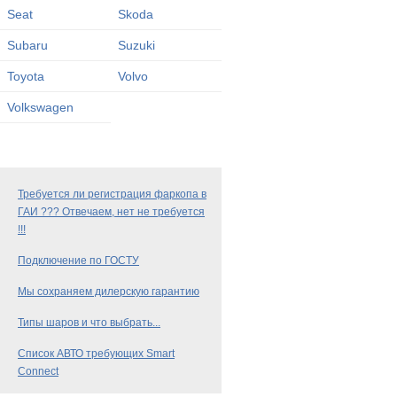
Seat
Skoda
Subaru
Suzuki
Toyota
Volvo
Volkswagen
Требуется ли регистрация фаркопа в
ГАИ ??? Отвечаем, нет не требуется
!!!
Подключение по ГОСТУ
Мы сохраняем дилерскую гарантию
Типы шаров и что выбрать...
Список АВТО требующих Smart
Connect