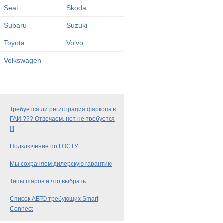
Seat
Skoda
Subaru
Suzuki
Toyota
Volvo
Volkswagen
Требуется ли регистрация фаркопа в
ГАИ ??? Отвечаем, нет не требуется
!!!
Подключение по ГОСТУ
Мы сохраняем дилерскую гарантию
Типы шаров и что выбрать...
Список АВТО требующих Smart
Connect