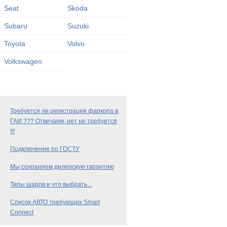
Seat
Skoda
Subaru
Suzuki
Toyota
Volvo
Volkswagen
Требуется ли регистрация фаркопа в
ГАИ ??? Отвечаем, нет не требуется
!!!
Подключение по ГОСТУ
Мы сохраняем дилерскую гарантию
Типы шаров и что выбрать...
Список АВТО требующих Smart
Connect