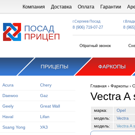
Перейти к основному содержанию
Компания
Доставка
Оплата
Гарантии
Ар
г.Сергиев Посад
г.Влад
ПОСАД
8 (906) 719-07-27
8 (965
ПРИЦЕП
Обратный звонок
Схе
ПРИЦЕПЫ
ФАРКОПЫ
Acura
Chery
Главная
›
Фаркопы
›
O
Вы здесь
Vectra A
Daewoo
Gaz
Geely
Great Wall
марка:
Opel
Haval
Lifan
модель:
Vectra
модель:
Vectra A
Ssang Yong
УАЗ