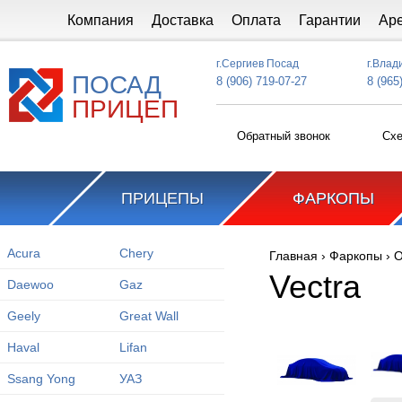
Перейти к основному содержанию
Компания
Доставка
Оплата
Гарантии
Ар
г.Сергиев Посад
г.Влад
ПОСАД
8 (906) 719-07-27
8 (965
ПРИЦЕП
Обратный звонок
Схе
ПРИЦЕПЫ
ФАРКОПЫ
Acura
Chery
Главная
›
Фаркопы
›
O
Вы здесь
Vectra
Daewoo
Gaz
Geely
Great Wall
Haval
Lifan
Ssang Yong
УАЗ