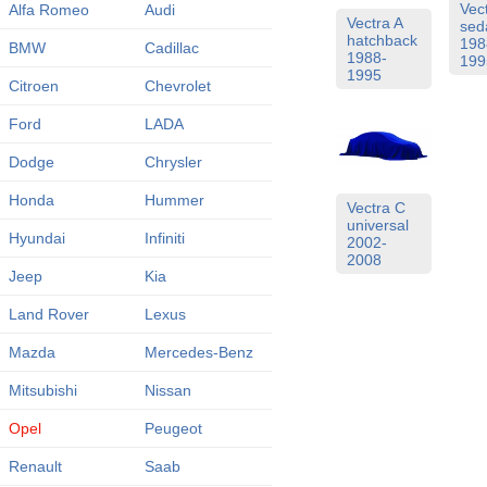
Vec
Alfa Romeo
Audi
Vectra A
sed
hatchback
198
BMW
Cadillac
1988-
199
1995
Citroen
Chevrolet
Ford
LADA
Dodge
Chrysler
Honda
Hummer
Vectra C
universal
Hyundai
Infiniti
2002-
2008
Jeep
Kia
Land Rover
Lexus
Mazda
Mercedes-Benz
Mitsubishi
Nissan
Opel
Peugeot
Renault
Saab