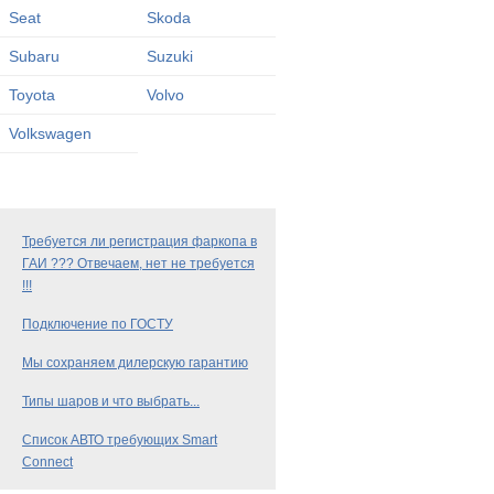
Seat
Skoda
Subaru
Suzuki
Toyota
Volvo
Volkswagen
Требуется ли регистрация фаркопа в
ГАИ ??? Отвечаем, нет не требуется
!!!
Подключение по ГОСТУ
Мы сохраняем дилерскую гарантию
Типы шаров и что выбрать...
Список АВТО требующих Smart
Connect