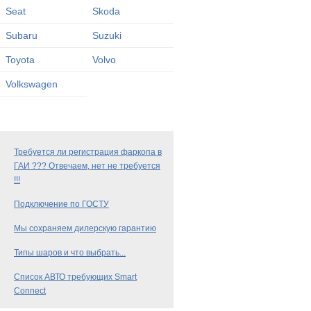
Seat
Skoda
Subaru
Suzuki
Toyota
Volvo
Volkswagen
Требуется ли регистрация фаркопа в
ГАИ ??? Отвечаем, нет не требуется
!!!
Подключение по ГОСТУ
Мы сохраняем дилерскую гарантию
Типы шаров и что выбрать...
Список АВТО требующих Smart
Connect