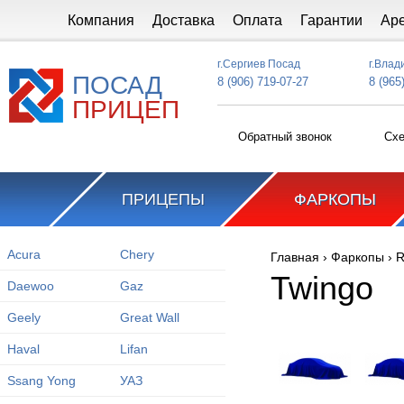
Перейти к основному содержанию
Компания
Доставка
Оплата
Гарантии
Ар
г.Сергиев Посад
г.Влад
ПОСАД
8 (906) 719-07-27
8 (965
ПРИЦЕП
Обратный звонок
Схе
ПРИЦЕПЫ
ФАРКОПЫ
Acura
Chery
Главная
›
Фаркопы
›
R
Вы здесь
Twingo
Daewoo
Gaz
Geely
Great Wall
Haval
Lifan
Ssang Yong
УАЗ