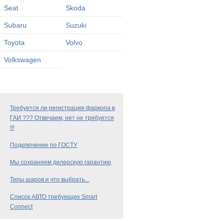
Seat
Skoda
Subaru
Suzuki
Toyota
Volvo
Volkswagen
Требуется ли регистрация фаркопа в
ГАИ ??? Отвечаем, нет не требуется
!!!
Подключение по ГОСТУ
Мы сохраняем дилерскую гарантию
Типы шаров и что выбрать...
Список АВТО требующих Smart
Connect