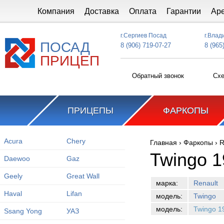
Перейти к основному содержанию
Компания
Доставка
Оплата
Гарантии
Ар
г.Сергиев Посад
г.Влад
ПОСАД
8 (906) 719-07-27
8 (965
ПРИЦЕП
Обратный звонок
Схе
ПРИЦЕПЫ
ФАРКОПЫ
Acura
Chery
Главная
›
Фаркопы
›
R
Вы здесь
Twingo 1
Daewoo
Gaz
Geely
Great Wall
марка:
Renault
Haval
Lifan
модель:
Twingo
модель:
Twingo 1
Ssang Yong
УАЗ