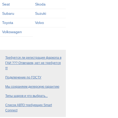
Seat
Skoda
Subaru
Suzuki
Toyota
Volvo
Volkswagen
Требуется ли регистрация фаркопа в
ГАИ ??? Отвечаем, нет не требуется
!!!
Подключение по ГОСТУ
Мы сохраняем дилерскую гарантию
Типы шаров и что выбрать...
Список АВТО требующих Smart
Connect