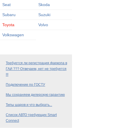
Seat
Skoda
Subaru
Suzuki
Toyota
Volvo
Volkswagen
Требуется ли регистрация фаркопа в
ГАИ ??? Отвечаем, нет не требуется
!!!
Подключение по ГОСТУ
Мы сохраняем дилерскую гарантию
Типы шаров и что выбрать...
Список АВТО требующих Smart
Connect