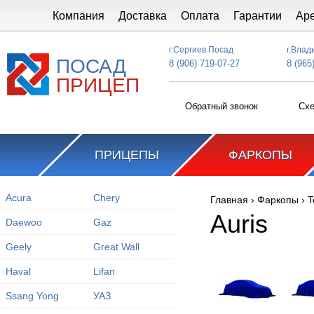
Перейти к основному содержанию
Компания
Доставка
Оплата
Гарантии
Ар
г.Сергиев Посад
г.Влад
ПОСАД
8 (906) 719-07-27
8 (965
ПРИЦЕП
Обратный звонок
Схе
ПРИЦЕПЫ
ФАРКОПЫ
Acura
Chery
Главная
›
Фаркопы
›
T
Вы здесь
Auris
Daewoo
Gaz
Geely
Great Wall
Haval
Lifan
Ssang Yong
УАЗ