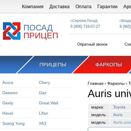
Перейти к основному содержанию
Компания
Доставка
Оплата
Гарантии
Ар
г.Сергиев Посад
г.Влад
ПОСАД
8 (906) 719-07-27
8 (965
ПРИЦЕП
Обратный звонок
Схе
ПРИЦЕПЫ
ФАРКОПЫ
Acura
Chery
Главная
›
Фаркопы
›
T
Вы здесь
Auris un
Daewoo
Gaz
Geely
Great Wall
марка:
Toyota
Haval
Lifan
модель:
Auris
модель:
Auris uni
Ssang Yong
УАЗ