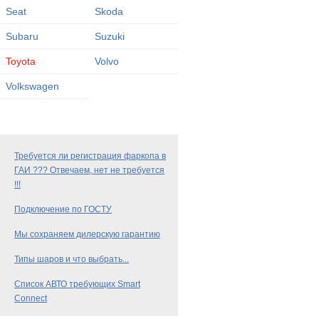
Seat
Skoda
Subaru
Suzuki
Toyota
Volvo
Volkswagen
Требуется ли регистрация фаркопа в
ГАИ ??? Отвечаем, нет не требуется
!!!
Подключение по ГОСТУ
Мы сохраняем дилерскую гарантию
Типы шаров и что выбрать...
Список АВТО требующих Smart
Connect