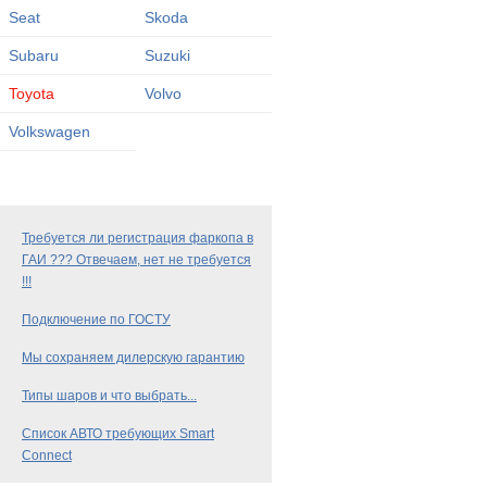
Seat
Skoda
Subaru
Suzuki
Toyota
Volvo
Volkswagen
Требуется ли регистрация фаркопа в
ГАИ ??? Отвечаем, нет не требуется
!!!
Подключение по ГОСТУ
Мы сохраняем дилерскую гарантию
Типы шаров и что выбрать...
Список АВТО требующих Smart
Connect