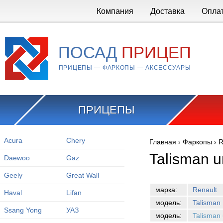
Перейти к основному содержанию
Компания
Доставка
Опла
ПОСАД
ПРИЦЕП
ПРИЦЕПЫ — ФАРКОПЫ — АКСЕССУАРЫ
ПРИЦЕПЫ
Acura
Chery
Главная
›
Фаркопы
›
R
Вы здесь
Talisman u
Daewoo
Gaz
Geely
Great Wall
марка:
Renault
Haval
Lifan
модель:
Talisman
Ssang Yong
УАЗ
модель:
Talisman 