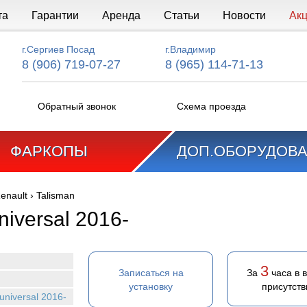
та
Гарантии
Аренда
Статьи
Новости
Ак
г.Сергиев Посад
г.Владимир
8 (906) 719-07-27
8 (965) 114-71-13
Обратный звонок
Схема проезда
ФАРКОПЫ
ДОП.ОБОРУДОВ
enault
›
Talisman
niversal 2016-
3
Записаться на
За
часа в 
установку
присутств
universal 2016-