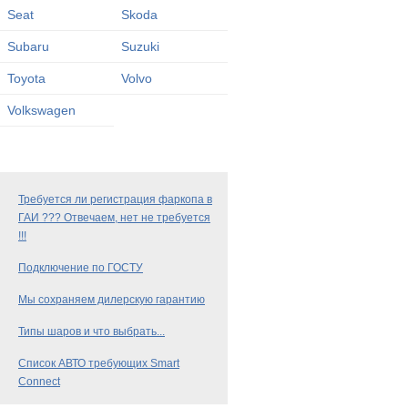
Seat
Skoda
Subaru
Suzuki
Toyota
Volvo
Volkswagen
Требуется ли регистрация фаркопа в
ГАИ ??? Отвечаем, нет не требуется
!!!
Подключение по ГОСТУ
Мы сохраняем дилерскую гарантию
Типы шаров и что выбрать...
Список АВТО требующих Smart
Connect