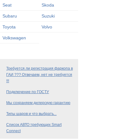
Seat
Skoda
Subaru
Suzuki
Toyota
Volvo
Volkswagen
Требуется ли регистрация фаркопа в
ГАИ ??? Отвечаем, нет не требуется
!!!
Подключение по ГОСТУ
Мы сохраняем дилерскую гарантию
Типы шаров и что выбрать...
Список АВТО требующих Smart
Connect