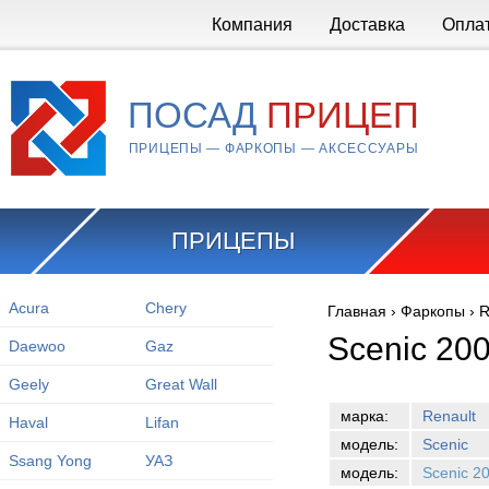
Перейти к основному содержанию
Компания
Доставка
Опла
ПОСАД
ПРИЦЕП
ПРИЦЕПЫ — ФАРКОПЫ — АКСЕССУАРЫ
ПРИЦЕПЫ
Acura
Chery
Главная
›
Фаркопы
›
R
Вы здесь
Scenic 20
Daewoo
Gaz
Geely
Great Wall
марка:
Renault
Haval
Lifan
модель:
Scenic
Ssang Yong
УАЗ
модель:
Scenic 2