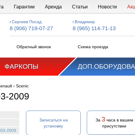
та
Гарантии
Аренда
Статьи
Новости
Ак
г.Сергиев Посад
г.Владимир
8 (906) 719-07-27
8 (965) 114-71-13
Обратный звонок
Схема проезда
ФАРКОПЫ
ДОП.ОБОРУДОВ
enault
›
Scenic
03-2009
3
Записаться на
За
часа в вашем
установку
присутствии
003-2009