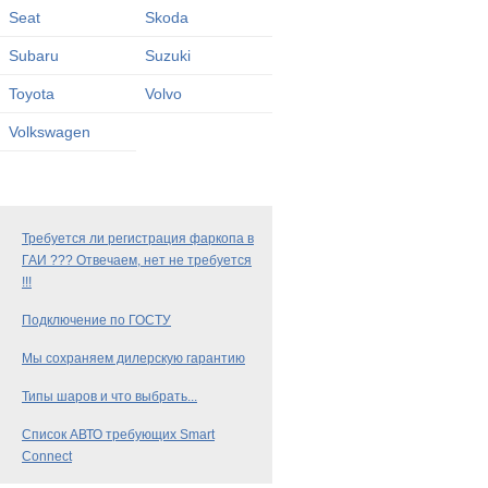
Seat
Skoda
Subaru
Suzuki
Toyota
Volvo
Volkswagen
Требуется ли регистрация фаркопа в
ГАИ ??? Отвечаем, нет не требуется
!!!
Подключение по ГОСТУ
Мы сохраняем дилерскую гарантию
Типы шаров и что выбрать...
Список АВТО требующих Smart
Connect