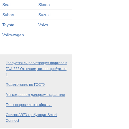
Seat
Skoda
Subaru
Suzuki
Toyota
Volvo
Volkswagen
Требуется ли регистрация фаркопа в
ГАИ ??? Отвечаем, нет не требуется
!!!
Подключение по ГОСТУ
Мы сохраняем дилерскую гарантию
Типы шаров и что выбрать...
Список АВТО требующих Smart
Connect