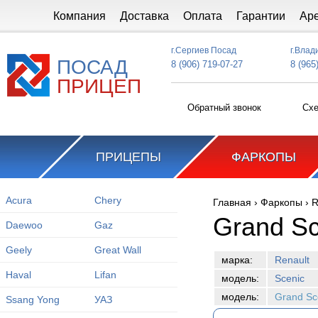
Перейти к основному содержанию
Компания
Доставка
Оплата
Гарантии
Ар
г.Сергиев Посад
г.Влад
ПОСАД
8 (906) 719-07-27
8 (965
ПРИЦЕП
Обратный звонок
Схе
ПРИЦЕПЫ
ФАРКОПЫ
Acura
Chery
Главная
›
Фаркопы
›
R
Вы здесь
Grand Sc
Daewoo
Gaz
Geely
Great Wall
марка:
Renault
Haval
Lifan
модель:
Scenic
модель:
Grand Sc
Ssang Yong
УАЗ