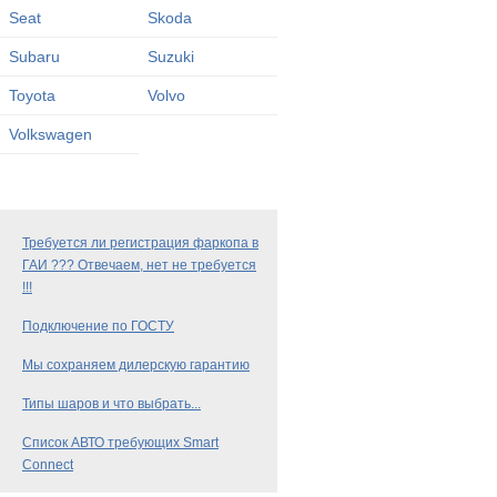
Seat
Skoda
Subaru
Suzuki
Toyota
Volvo
Volkswagen
Требуется ли регистрация фаркопа в
ГАИ ??? Отвечаем, нет не требуется
!!!
Подключение по ГОСТУ
Мы сохраняем дилерскую гарантию
Типы шаров и что выбрать...
Список АВТО требующих Smart
Connect