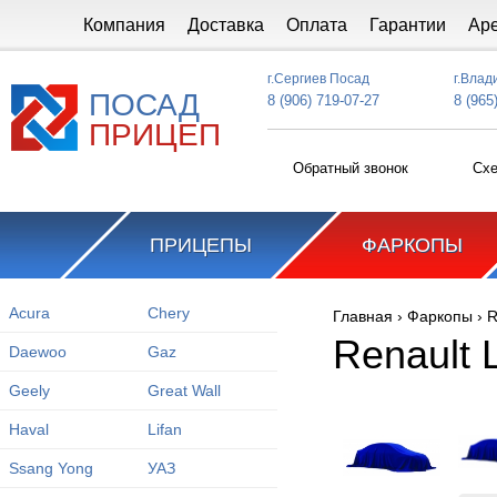
Перейти к основному содержанию
Компания
Доставка
Оплата
Гарантии
Ар
г.Сергиев Посад
г.Влад
ПОСАД
8 (906) 719-07-27
8 (965
ПРИЦЕП
Обратный звонок
Схе
ПРИЦЕПЫ
ФАРКОПЫ
Acura
Chery
Главная
›
Фаркопы
›
R
Вы здесь
Renault 
Daewoo
Gaz
Geely
Great Wall
Haval
Lifan
Ssang Yong
УАЗ