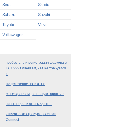
Seat
Skoda
Subaru
Suzuki
Toyota
Volvo
Volkswagen
Требуется ли регистрация фаркопа в
ГАИ ??? Отвечаем, нет не требуется
!!!
Подключение по ГОСТУ
Мы сохраняем дилерскую гарантию
Типы шаров и что выбрать...
Список АВТО требующих Smart
Connect