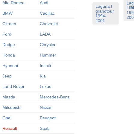
Alfa Romeo
Audi
Lag
Laguna I
I li
grandtour
199
BMW
Cadillac
1994-
200
2001
Citroen
Chevrolet
Ford
LADA
Dodge
Chrysler
Honda
Hummer
Hyundai
Infiniti
Jeep
Kia
Land Rover
Lexus
Mazda
Mercedes-Benz
Mitsubishi
Nissan
Opel
Peugeot
Renault
Saab