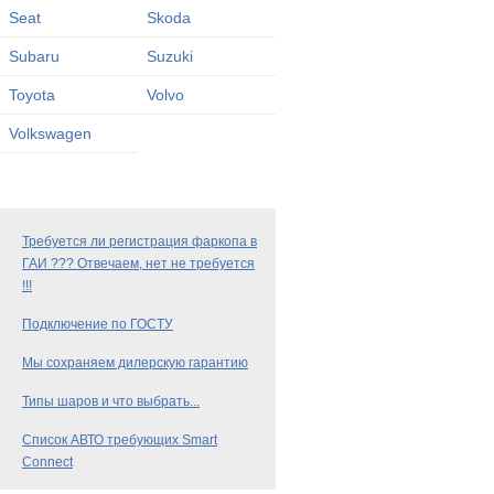
Seat
Skoda
Subaru
Suzuki
Toyota
Volvo
Volkswagen
Требуется ли регистрация фаркопа в
ГАИ ??? Отвечаем, нет не требуется
!!!
Подключение по ГОСТУ
Мы сохраняем дилерскую гарантию
Типы шаров и что выбрать...
Список АВТО требующих Smart
Connect