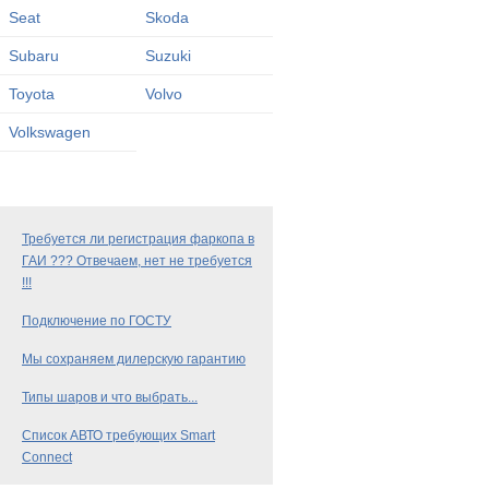
Seat
Skoda
Subaru
Suzuki
Toyota
Volvo
Volkswagen
Требуется ли регистрация фаркопа в
ГАИ ??? Отвечаем, нет не требуется
!!!
Подключение по ГОСТУ
Мы сохраняем дилерскую гарантию
Типы шаров и что выбрать...
Список АВТО требующих Smart
Connect