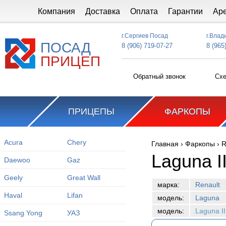
Перейти к основному содержанию
Компания
Доставка
Оплата
Гарантии
Ар
г.Сергиев Посад
г.Влад
ПОСАД
8 (906) 719-07-27
8 (965
ПРИЦЕП
Обратный звонок
Схе
ПРИЦЕПЫ
ФАРКОПЫ
Acura
Chery
Главная
›
Фаркопы
›
R
Вы здесь
Laguna I
Daewoo
Gaz
Geely
Great Wall
марка:
Renault
Haval
Lifan
модель:
Laguna
модель:
Laguna I
Ssang Yong
УАЗ