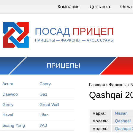
Перейти к основному содержанию
Компания
Доставка
Опла
ПОСАД
ПРИЦЕП
ПРИЦЕПЫ — ФАРКОПЫ — АКСЕССУАРЫ
ПРИЦЕПЫ
Acura
Chery
Главная
›
Фаркопы
›
N
Вы здесь
Qashqai 2
Daewoo
Gaz
Geely
Great Wall
марка:
Nissan
Haval
Lifan
модель:
Qashqai
Ssang Yong
УАЗ
модель:
Qashqai 