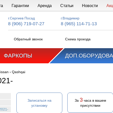
та
Гарантии
Аренда
Статьи
Новости
Ак
г.Сергиев Посад
г.Владимир
8 (906) 719-07-27
8 (965) 114-71-13
Обратный звонок
Схема проезда
ФАРКОПЫ
ДОП.ОБОРУДОВ
issan
›
Qashqai
021-
3
Записаться на
За
часа в вашем
установку
присутствии
2021-