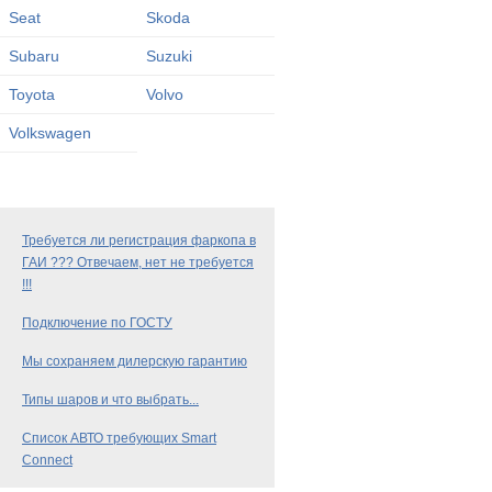
Seat
Skoda
Subaru
Suzuki
Toyota
Volvo
Volkswagen
Требуется ли регистрация фаркопа в
ГАИ ??? Отвечаем, нет не требуется
!!!
Подключение по ГОСТУ
Мы сохраняем дилерскую гарантию
Типы шаров и что выбрать...
Список АВТО требующих Smart
Connect