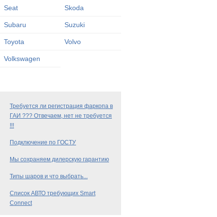
Seat
Skoda
Subaru
Suzuki
Toyota
Volvo
Volkswagen
Требуется ли регистрация фаркопа в
ГАИ ??? Отвечаем, нет не требуется
!!!
Подключение по ГОСТУ
Мы сохраняем дилерскую гарантию
Типы шаров и что выбрать...
Список АВТО требующих Smart
Connect