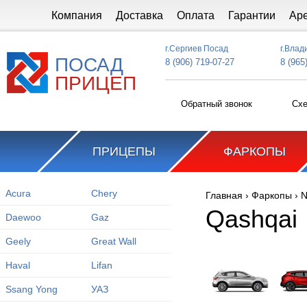
Перейти к основному содержанию
Компания
Доставка
Оплата
Гарантии
Ар
г.Сергиев Посад
г.Влад
ПОСАД
8 (906) 719-07-27
8 (965
ПРИЦЕП
Обратный звонок
Схе
ПРИЦЕПЫ
ФАРКОПЫ
Acura
Chery
Главная
›
Фаркопы
›
N
Вы здесь
Qashqai
Daewoo
Gaz
Geely
Great Wall
Haval
Lifan
Ssang Yong
УАЗ