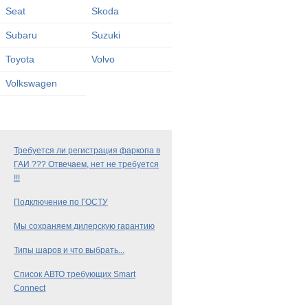
Seat
Skoda
Subaru
Suzuki
Toyota
Volvo
Volkswagen
Требуется ли регистрация фаркопа в
ГАИ ??? Отвечаем, нет не требуется
!!!
Подключение по ГОСТУ
Мы сохраняем дилерскую гарантию
Типы шаров и что выбрать...
Список АВТО требующих Smart
Connect