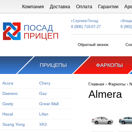
Перейти к основному содержанию
Компания
Доставка
Оплата
Гарантии
Ар
г.Сергиев Посад
г.Влад
ПОСАД
8 (906) 719-07-27
8 (965
ПРИЦЕП
Обратный звонок
Схе
ПРИЦЕПЫ
ФАРКОПЫ
Acura
Chery
Главная
›
Фаркопы
›
N
Вы здесь
Almera
Daewoo
Gaz
Geely
Great Wall
Haval
Lifan
Ssang Yong
УАЗ