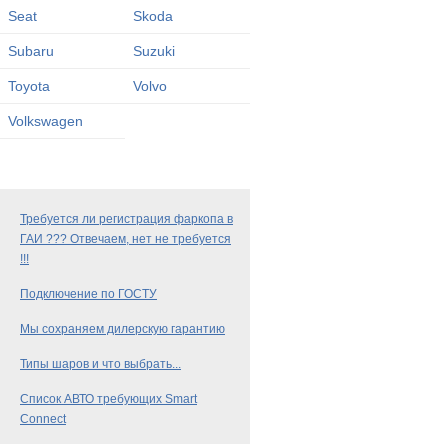
Seat
Skoda
Subaru
Suzuki
Toyota
Volvo
Volkswagen
Требуется ли регистрация фаркопа в
ГАИ ??? Отвечаем, нет не требуется
!!!
Подключение по ГОСТУ
Мы сохраняем дилерскую гарантию
Типы шаров и что выбрать...
Список АВТО требующих Smart
Connect