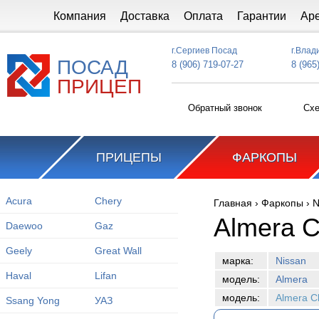
Перейти к основному содержанию
Компания
Доставка
Оплата
Гарантии
Ар
г.Сергиев Посад
г.Влад
ПОСАД
8 (906) 719-07-27
8 (965
ПРИЦЕП
Обратный звонок
Схе
ПРИЦЕПЫ
ФАРКОПЫ
Acura
Chery
Главная
›
Фаркопы
›
N
Вы здесь
Almera C
Daewoo
Gaz
Geely
Great Wall
марка:
Nissan
Haval
Lifan
модель:
Almera
модель:
Almera C
Ssang Yong
УАЗ