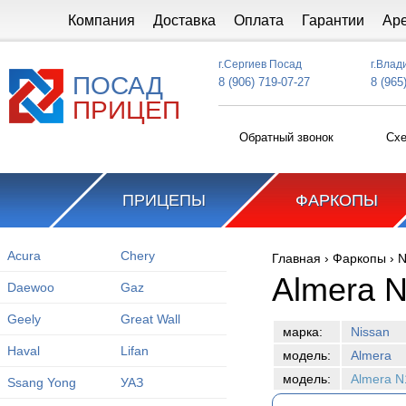
Перейти к основному содержанию
Компания
Доставка
Оплата
Гарантии
Ар
г.Сергиев Посад
г.Влад
ПОСАД
8 (906) 719-07-27
8 (965
ПРИЦЕП
Обратный звонок
Схе
ПРИЦЕПЫ
ФАРКОПЫ
Acura
Chery
Главная
›
Фаркопы
›
N
Вы здесь
Almera N
Daewoo
Gaz
Geely
Great Wall
марка:
Nissan
Haval
Lifan
модель:
Almera
модель:
Almera N
Ssang Yong
УАЗ