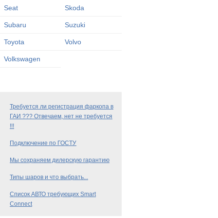
Seat
Skoda
Subaru
Suzuki
Toyota
Volvo
Volkswagen
Требуется ли регистрация фаркопа в
ГАИ ??? Отвечаем, нет не требуется
!!!
Подключение по ГОСТУ
Мы сохраняем дилерскую гарантию
Типы шаров и что выбрать...
Список АВТО требующих Smart
Connect