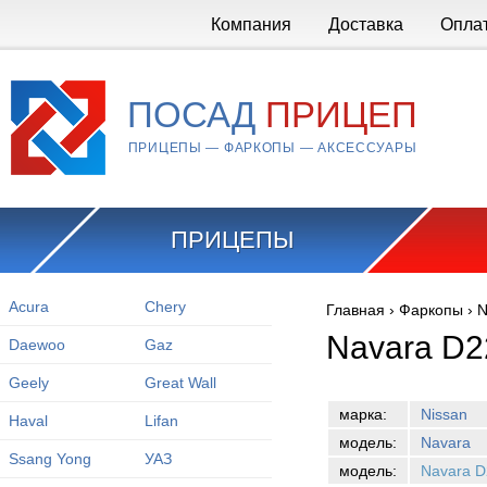
Перейти к основному содержанию
Компания
Доставка
Опла
ПОСАД
ПРИЦЕП
ПРИЦЕПЫ — ФАРКОПЫ — АКСЕССУАРЫ
ПРИЦЕПЫ
Acura
Chery
Главная
›
Фаркопы
›
N
Вы здесь
Navara D2
Daewoo
Gaz
Geely
Great Wall
марка:
Nissan
Haval
Lifan
модель:
Navara
Ssang Yong
УАЗ
модель:
Navara D