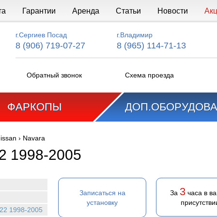
та
Гарантии
Аренда
Статьи
Новости
Ак
г.Сергиев Посад
г.Владимир
8 (906) 719-07-27
8 (965) 114-71-13
Обратный звонок
Схема проезда
ФАРКОПЫ
ДОП.ОБОРУДОВ
issan
›
Navara
2 1998-2005
3
Записаться на
За
часа в в
установку
присутстви
22 1998-2005