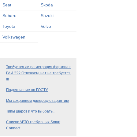
Seat
Skoda
Subaru
Suzuki
Toyota
Volvo
Volkswagen
Требуется ли регистрация фаркопа в
ГАИ ??? Отвечаем, нет не требуется
!!!
Подключение по ГОСТУ
Мы сохраняем дилерскую гарантию
Типы шаров и что выбрать...
Список АВТО требующих Smart
Connect