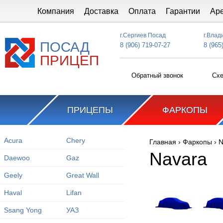
Перейти к основному содержанию
Компания
Доставка
Оплата
Гарантии
Ар
г.Сергиев Посад
г.Влад
ПОСАД
8 (906) 719-07-27
8 (965
ПРИЦЕП
Обратный звонок
Схе
ПРИЦЕПЫ
ФАРКОПЫ
Acura
Chery
Главная
›
Фаркопы
›
N
Вы здесь
Navara
Daewoo
Gaz
Geely
Great Wall
Haval
Lifan
Ssang Yong
УАЗ