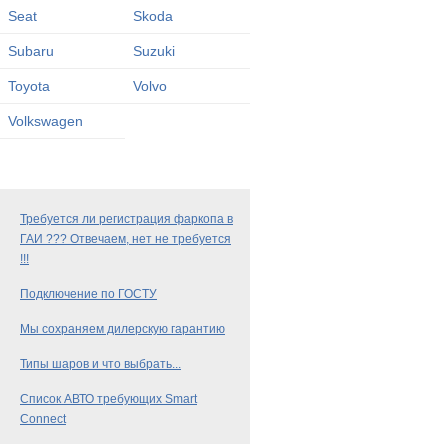
Seat
Skoda
Subaru
Suzuki
Toyota
Volvo
Volkswagen
Требуется ли регистрация фаркопа в
ГАИ ??? Отвечаем, нет не требуется
!!!
Подключение по ГОСТУ
Мы сохраняем дилерскую гарантию
Типы шаров и что выбрать...
Список АВТО требующих Smart
Connect