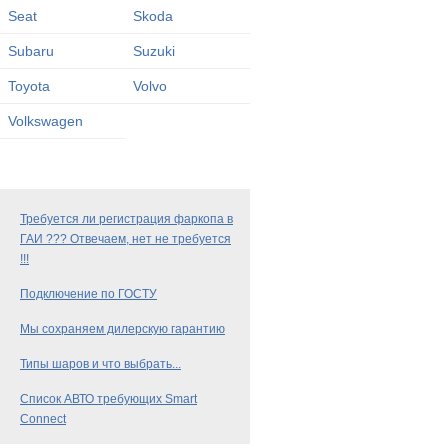
Seat
Skoda
Subaru
Suzuki
Toyota
Volvo
Volkswagen
Требуется ли регистрация фаркопа в
ГАИ ??? Отвечаем, нет не требуется
!!!
Подключение по ГОСТУ
Мы сохраняем дилерскую гарантию
Типы шаров и что выбрать...
Список АВТО требующих Smart
Connect