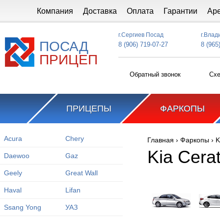
Перейти к основному содержанию
Компания
Доставка
Оплата
Гарантии
Ар
г.Сергиев Посад
г.Влад
ПОСАД
8 (906) 719-07-27
8 (965
ПРИЦЕП
Обратный звонок
Схе
ПРИЦЕПЫ
ФАРКОПЫ
Acura
Chery
Главная
›
Фаркопы
›
K
Вы здесь
Kia Cera
Daewoo
Gaz
Geely
Great Wall
Haval
Lifan
Ssang Yong
УАЗ