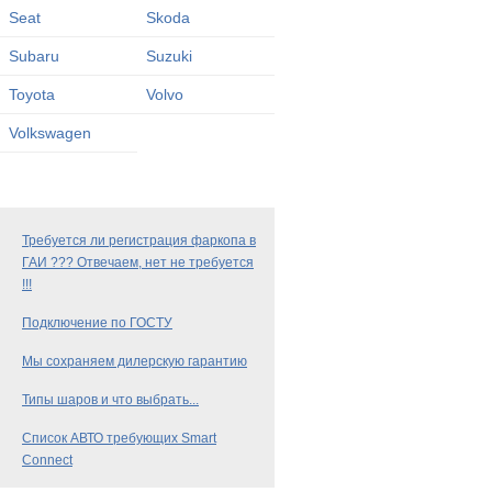
Seat
Skoda
Subaru
Suzuki
Toyota
Volvo
Volkswagen
Требуется ли регистрация фаркопа в
ГАИ ??? Отвечаем, нет не требуется
!!!
Подключение по ГОСТУ
Мы сохраняем дилерскую гарантию
Типы шаров и что выбрать...
Список АВТО требующих Smart
Connect