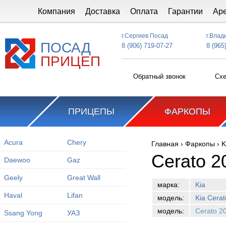
Перейти к основному содержанию
Компания
Доставка
Оплата
Гарантии
Ар
г.Сергиев Посад
г.Влад
ПОСАД
8 (906) 719-07-27
8 (965
ПРИЦЕП
Обратный звонок
Схе
ПРИЦЕПЫ
ФАРКОПЫ
Acura
Chery
Главная
›
Фаркопы
›
K
Вы здесь
Cerato 2
Daewoo
Gaz
Geely
Great Wall
марка:
Kia
Haval
Lifan
модель:
Kia Cerat
модель:
Cerato 2
Ssang Yong
УАЗ