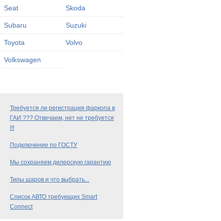
Seat
Skoda
Subaru
Suzuki
Toyota
Volvo
Volkswagen
Требуется ли регистрация фаркопа в
ГАИ ??? Отвечаем, нет не требуется
!!!
Подключение по ГОСТУ
Мы сохраняем дилерскую гарантию
Типы шаров и что выбрать...
Список АВТО требующих Smart
Connect