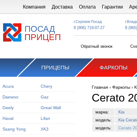
Перейти к основному содержанию
Компания
Доставка
Оплата
Гарантии
Ар
г.Сергиев Посад
г.Влад
ПОСАД
8 (906) 719-07-27
8 (965
ПРИЦЕП
Обратный звонок
Схе
ПРИЦЕПЫ
ФАРКОПЫ
Acura
Chery
Главная
›
Фаркопы
›
K
Вы здесь
Cerato 2
Daewoo
Gaz
Geely
Great Wall
марка:
Kia
Haval
Lifan
модель:
Kia Cerat
модель:
Cerato 2
Ssang Yong
УАЗ