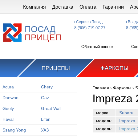
Перейти к основному содержанию
Компания
Доставка
Оплата
Гарантии
Ар
г.Сергиев Посад
г.Влад
ПОСАД
8 (906) 719-07-27
8 (965
ПРИЦЕП
Обратный звонок
Схе
ПРИЦЕПЫ
ФАРКОПЫ
Acura
Chery
Главная
›
Фаркопы
›
S
Вы здесь
Impreza 
Daewoo
Gaz
Geely
Great Wall
марка:
Subaru
Haval
Lifan
модель:
Impreza
модель:
Impreza 
Ssang Yong
УАЗ