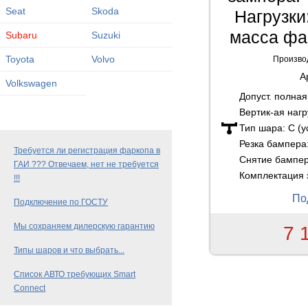
Seat
Skoda
Нагрузки:
масса фа
Subaru
Suzuki
Toyota
Volvo
Произво
А
Volkswagen
Допуст. полна
Вертик-ая нагр
Тип шара:
C (
Резка бампера
Требуется ли регистрация фаркопа в
Снятие бампе
ГАИ ??? Отвечаем, нет не требуется
Комплектация 
!!!
По
Подключение по ГОСТУ
Мы сохраняем дилерскую гарантию
7 
Типы шаров и что выбрать...
Список АВТО требующих Smart
Connect