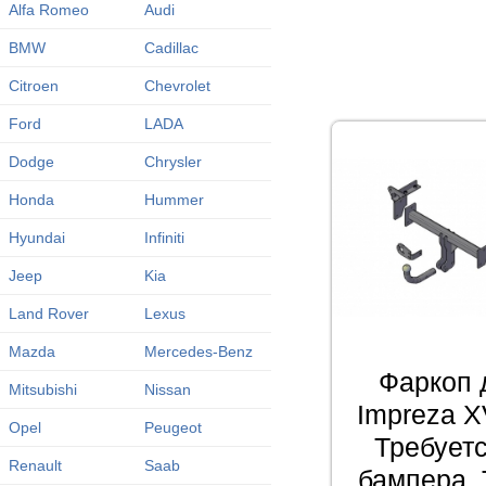
Alfa Romeo
Audi
BMW
Cadillac
Citroen
Chevrolet
Ford
LADA
Dodge
Chrysler
Honda
Hummer
Hyundai
Infiniti
Jeep
Kia
Land Rover
Lexus
Mazda
Mercedes-Benz
Фаркоп 
Mitsubishi
Nissan
Impreza Х
Opel
Peugeot
Требует
Renault
Saab
бампера. 